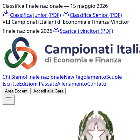
Classifica finale nazionale — 15 maggio 2026
Classifica Junior (PDF)
·
Classifica Senior (PDF)
VIII Campionati Italiani di Economia e Finanza
·
Vincitori
finale nazionale 2026
Scarica i vincitori (PDF)
Chi Siamo
Finale nazionale
New
Regolamento
Scuole
Iscritte
Edizioni Passate
Allenamento
Contatti
Area Docenti
Accedi alla Gara