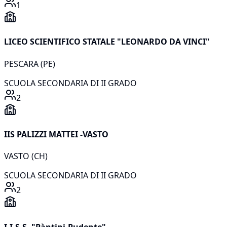
1
LICEO SCIENTIFICO STATALE "LEONARDO DA VINCI"
PESCARA
(
PE
)
SCUOLA SECONDARIA DI II GRADO
2
IIS PALIZZI MATTEI -VASTO
VASTO
(
CH
)
SCUOLA SECONDARIA DI II GRADO
2
I.I.S.S. "Pàntini-Pudente"